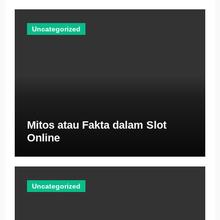
Uncategorized
Mitos atau Fakta dalam Slot
Online
Uncategorized