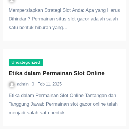
Mempersiapkan Strategi Slot Anda: Apa yang Harus
Dihindari? Permainan situs slot gacor adalah salah
satu bentuk hiburan yang…
Uncategorized
Etika dalam Permainan Slot Online
admin
Feb 11, 2025
Etika dalam Permainan Slot Online Tantangan dan
Tanggung Jawab Permainan slot gacor online telah
menjadi salah satu bentuk…